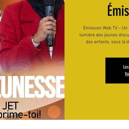
Émi
Émission Web TV – Un P
lumière des jeunes discu
des enfants, sous la d
Les
Vo