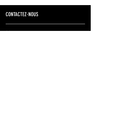
CONTACTEZ-NOUS
Adresse
Montréal: 12274 rue Valmont, Montréal, QC,
H3M 2V8
Montérégie:
2293 boul. Perrot. Notre-Dame-de-
L'île-Perrot Qc, J7W 2J8
Nous joindre
+1 514 771 8815
envoljeunesse@gmail.com
Conditions générales
Politique de confidentialité
Politique de remboursement