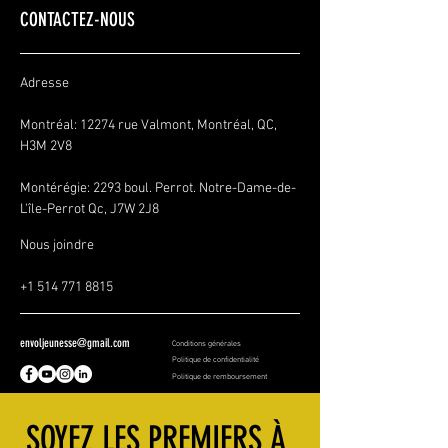
CONTACTEZ-NOUS
Adresse
Montréal: 12274 rue Valmont, Montréal, QC,
H3M 2V8
Montérégie:
2293 boul. Perrot. Notre-Dame-de-
L'île-Perrot Qc, J7W 2J8
Nous joindre
+1 514 771 8815
envoljeunesse@gmail.com
Conditions générales
Politique de confidentialité
Politique de remboursement
SOYEZ LES PREMIERS À 