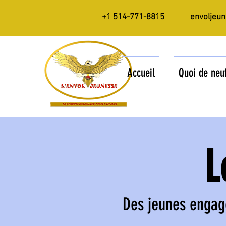
+1 514-771-8815
envoljeu
Accueil
Quoi de neu
L
Des jeunes engag