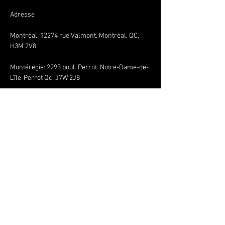
Adresse
Montréal: 12274 rue Valmont, Montréal, QC,
H3M 2V8
Montérégie:
2293 boul. Perrot. Notre-Dame-de-
L'île-Perrot Qc, J7W 2J8
Nous joindre
+1 514 771 8815
envoljeunesse@gmail.com
Conditions générales
Politique de confidentialité
Politique de remboursement
SOYEZ LES PREMIERS À 
SAVOIR