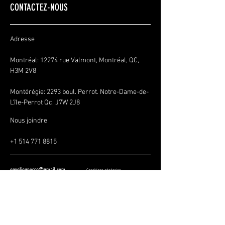
CONTACTEZ-NOUS
Adresse
Montréal: 12274 rue Valmont, Montréal, QC,
H3M 2V8
Montérégie:
2293 boul. Perrot. Notre-Dame-de-
L'île-Perrot Qc, J7W 2J8
Nous joindre
+1 514 771 8815
envoljeunesse@gmail.com
Conditions générales
Politique de confidentialité
Politique de remboursement
SOYEZ LES PREMIERS À 