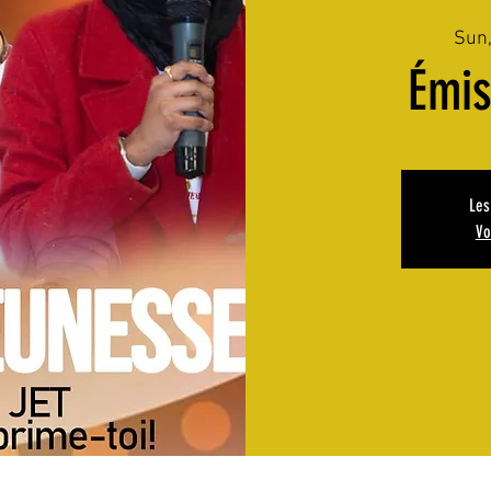
Sun
Émi
Les
Vo