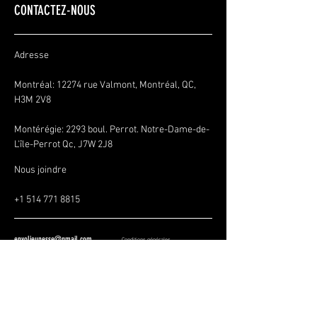
CONTACTEZ-NOUS
Adresse
Montréal: 12274 rue Valmont, Montréal, QC,
H3M 2V8
Montérégie:
2293 boul. Perrot. Notre-Dame-de-
L'île-Perrot Qc, J7W 2J8
Nous joindre
+1 514 771 8815
envoljeunesse@gmail.com
Conditions générales
Politique de confidentialité
Politique de remboursement
SOYEZ LES PREMIERS À 