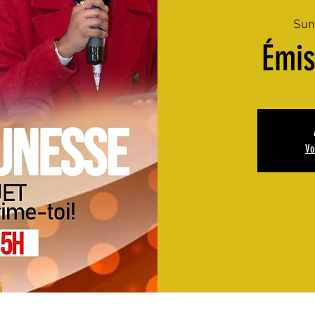
Sun
Émi
Vo