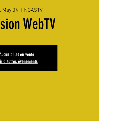
, May 04
  |  
NGASTV
ssion WebTV
Aucun billet en vente
ir d'autres événements