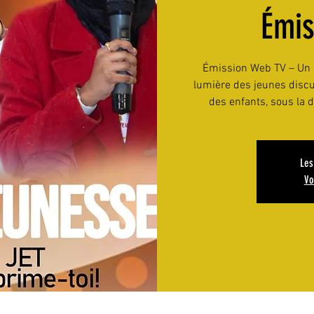
Émi
Émission Web TV – Un P
lumière des jeunes discu
des enfants, sous la d
Les
Vo