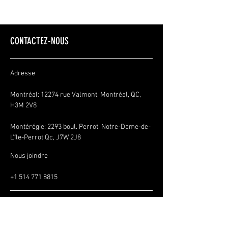
CONTACTEZ-NOUS
Adresse
Montréal: 12274 rue Valmont, Montréal, QC,
H3M 2V8
Montérégie:
2293 boul. Perrot. Notre-Dame-de-
L'île-Perrot Qc, J7W 2J8
Nous joindre
+1 514 771 8815
envoljeunesse@gmail.com
Conditions générales
Politique de confidentialité
Politique de remboursement