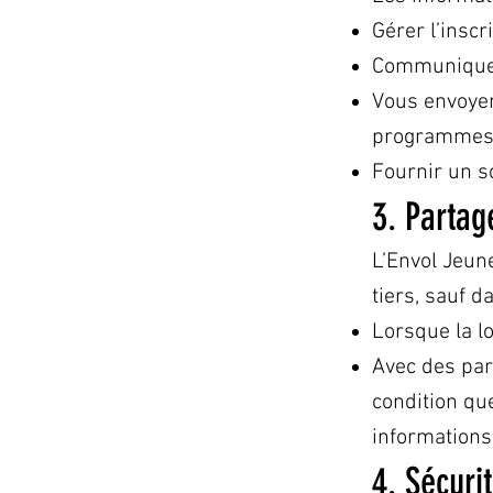
Gérer l’inscr
Communiquer 
Vous envoyer
programmes
Fournir un s
3. Partag
L’Envol Jeun
tiers, sauf d
Lorsque la l
Avec des par
condition que
informations
4. Sécuri