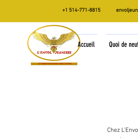
+1 514-771-8815
envoljeu
Accueil
Quoi de neu
Chez L’Envo