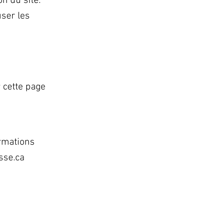
on du site.
ser les
e
 cette page
ormations
sse.ca