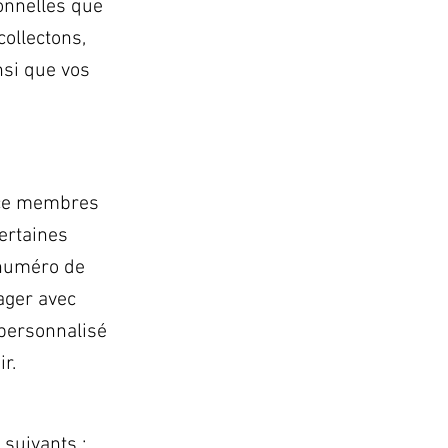
onnelles que
ollectons,
nsi que vos
pace membres
certaines
 numéro de
ager avec
 personnalisé
r.
 suivants :