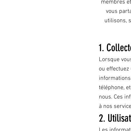
membres et 
vous parta
utilisons,
1. Collec
Lorsque vous
ou effectuez 
informations
téléphone, e
nous. Ces in
à nos service
2. Utilis
Les informat