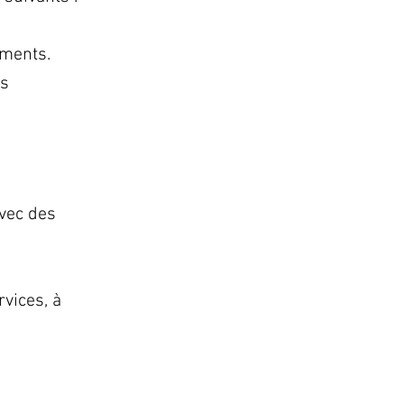
ements.
os
vec des
vices, à