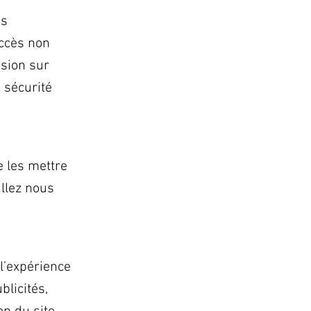
os
accès non
ssion sur
 sécurité
e les mettre
illez nous
l’expérience
blicités,