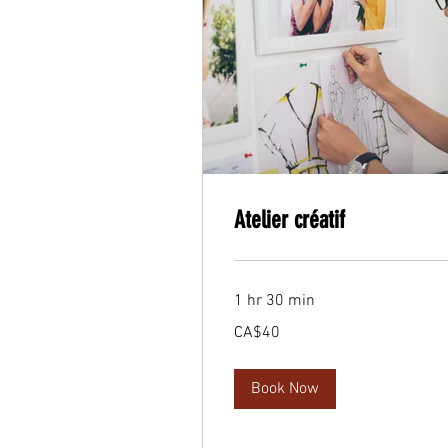
Atelier créatif
1 hr 30 min
40
CA$40
Canadian
dollars
Book Now