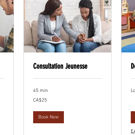
Consultation Jeunesse
D
45 min
Lo
25
CA$25
Canadian
dollars
Book Now
E