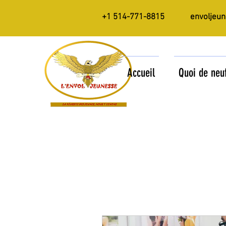
+1 514-771-8815
envoljeu
Accueil
Quoi de neu