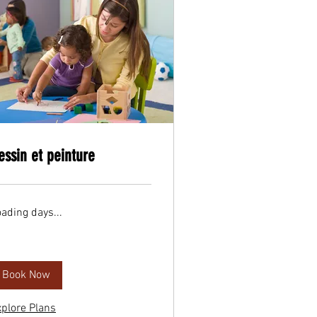
essin et peinture
ading days...
Book Now
xplore Plans