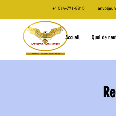
+1 514-771-8815
envoljeu
Accueil
Quoi de neu
Re