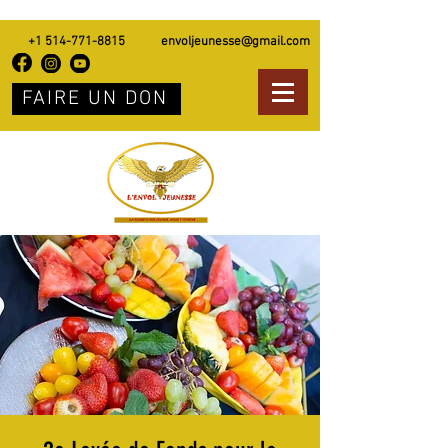
+1 514-771-8815
envoljeunesse@gmail.com
FAIRE UN DON