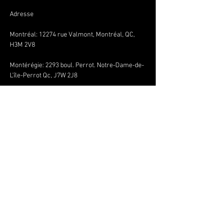
Adresse
Montréal: 12274 rue Valmont, Montréal, QC,
H3M 2V8
Montérégie:
2293 boul. Perrot. Notre-Dame-de-
L'île-Perrot Qc, J7W 2J8
Nous joindre
+1 514 771 8815
envoljeunesse@gmail.com
Conditions générales
Politique de confidentialité
Politique de remboursement
SOYEZ LES PREMIERS À 
SAVOIR