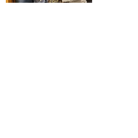
10 déc. 2024
🎙 Mme Florette Doungué, Présidente
et Fondatrice de L'Envol Jeunesse,
sur CKVL 100.1 FM !
🎙La Présidente et Fondatrice de
L'Envol Jeunesse, sur CKVL
100.1 FM !
Florette et la coordinatrice
jeunesse, Fatima Ali ont
récemment été invitées à
discuter de la mission et de