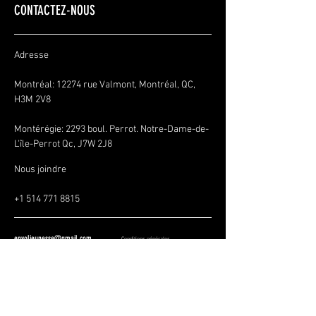
CONTACTEZ-NOUS
Adresse
Montréal: 12274 rue Valmont, Montréal, QC,
H3M 2V8
Montérégie:
2293 boul. Perrot. Notre-Dame-de-
L'île-Perrot Qc, J7W 2J8
Nous joindre
+1 514 771 8815
envoljeunesse@gmail.com
Conditions générales
Politique de confidentialité
Politique de remboursement
SOYEZ LES PREMIERS À 