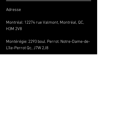
Adresse
Montréal: 12274 rue Valmont, Montréal, QC,
H3M 2V8
Montérégie:
2293 boul. Perrot. Notre-Dame-de-
L'île-Perrot Qc, J7W 2J8
Nous joindre
+1 514 771 8815
envoljeunesse@gmail.com
Conditions générales
Politique de confidentialité
Politique de remboursement
SOYEZ LES PREMIERS À 
SAVOIR