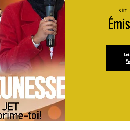
dim.
Émi
Les
Vo