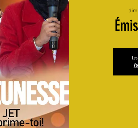
dim.
Émi
Les
Vo