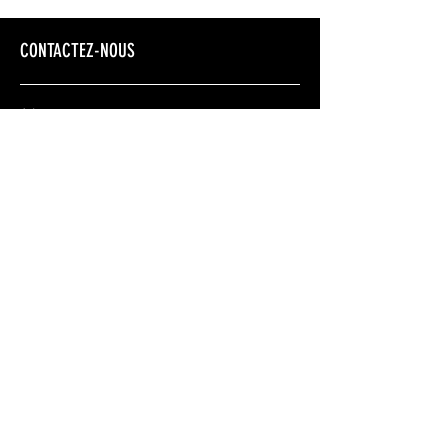
CONTACTEZ-NOUS
Adresse
Montréal: 12274 rue Valmont, Montréal, QC,
H3M 2V8
Montérégie:
2293 boul. Perrot. Notre-Dame-de-
L'île-Perrot Qc, J7W 2J8
Nous joindre
+1 514 771 8815
envoljeunesse@gmail.com
Conditions générales
Politique de confidentialité
Politique de remboursement