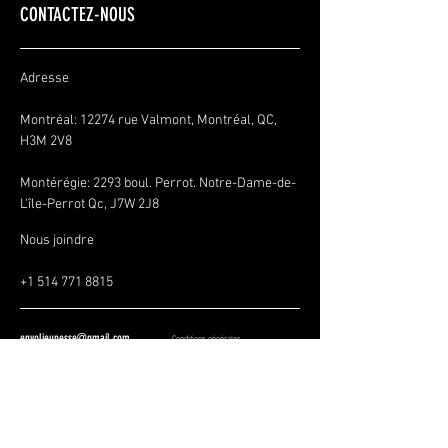
CONTACTEZ-NOUS
Adresse
Montréal: 12274 rue Valmont, Montréal, QC,
H3M 2V8
Montérégie:
2293 boul. Perrot. Notre-Dame-de-
L'île-Perrot Qc, J7W 2J8
Nous joindre
+1 514 771 8815
envoljeunesse@gmail.com
Conditions générales
Politique de confidentialité
Politique de remboursement
SOYEZ LES PREMIERS À 