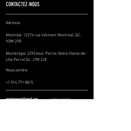
CONTACTEZ-NOUS
Adresse
Montréal: 12274 rue Valmont, Montréal, QC,
H3M 2V8
Montérégie:
2293 boul. Perrot. Notre-Dame-de-
L'île-Perrot Qc, J7W 2J8
Nous joindre
+1 514 771 8815
envoljeunesse@gmail.com
Conditions générales
Politique de confidentialité
Politique de remboursement
SOYEZ LES PREMIERS À 