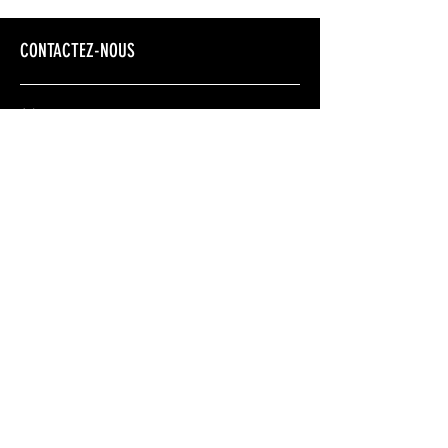
CONTACTEZ-NOUS
Adresse
Montréal: 12274 rue Valmont, Montréal, QC,
H3M 2V8
Montérégie:
2293 boul. Perrot. Notre-Dame-de-
L'île-Perrot Qc, J7W 2J8
Nous joindre
+1 514 771 8815
envoljeunesse@gmail.com
Conditions générales
Politique de confidentialité
Politique de remboursement