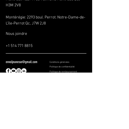
H3M 2V8
Montérégie:
2293 boul. Perrot. Notre-Dame-de-
L'île-Perrot Qc, J7W 2J8
Nous joindre
+1 514 771 8815
envoljeunesse@gmail.com
Conditions générales
Politique de confidentialité
Politique de remboursement
SOYEZ LES PREMIERS À 
SAVOIR
Inscrivez-vous à notre infolettre 
pour rester informés