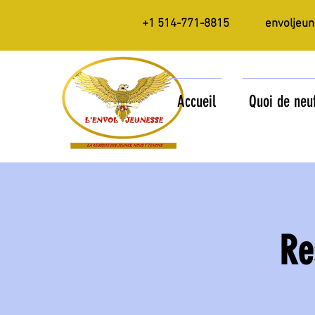
+1 514-771-8815
envoljeu
Accueil
Quoi de neu
Re