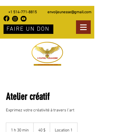
+1 514-771-8815
envoljeunesse@gmail.com
FAIRE UN DON
Atelier créatif
Exprimez votre créativité à travers l'art
40 dollars
canadiens
1 h 30 min
1
40 $
Location 1