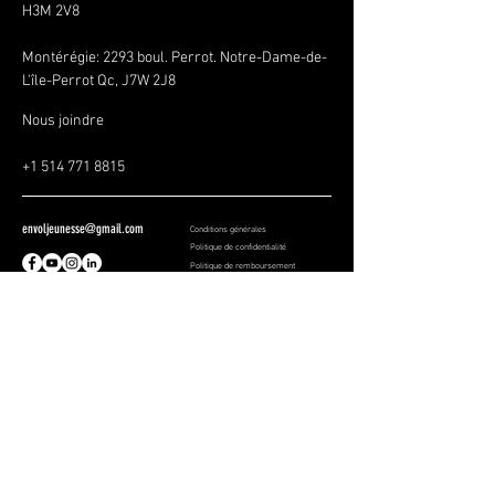
H3M 2V8
Montérégie:
2293 boul. Perrot. Notre-Dame-de-
L'île-Perrot Qc, J7W 2J8
Nous joindre
+1 514 771 8815
envoljeunesse@gmail.com
Conditions générales
Politique de confidentialité
Politique de remboursement
SOYEZ LES PREMIERS À 
SAVOIR
Inscrivez-vous à notre infolettre 
pour rester informés