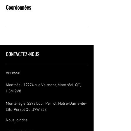
Coordonnées
CONTACTEZ-NOUS
Adresse
Montréal: 12274 rue Valmont, Montréal, QC,
H3M 2V8
Montérégie:
2293 boul. Perrot. Notre-Dame-de-
L'île-Perrot Qc, J7W 2J8
Nous joindre