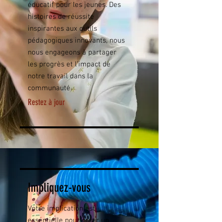
éducatif pour les jeunes. Des
histoires de réussite
inspirantes aux outils
pédagogiques innovants, nous
nous engageons à partager
les progrès et l’impact de
notre travail dans la
communauté.
Restez à jour
Impliquez-vous
Votre implication est
essentielle pour créer un