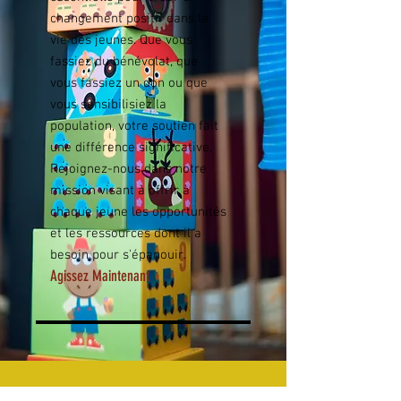
changement positif dans la
vie des jeunes. Que vous
fassiez du bénévolat, que
vous fassiez un don ou que
vous sensibilisiez la
population, votre soutien fait
une différence significative.
Rejoignez-nous dans notre
mission visant à offrir à
chaque jeune les opportunités
et les ressources dont il a
besoin pour s'épanouir.
Agissez Maintenant