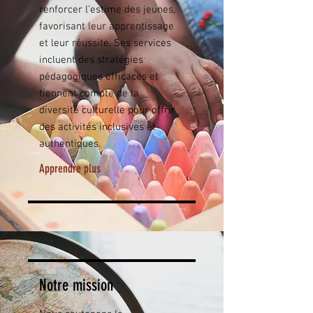
renforcer l’estime des jeunes,
favorisant leur apprentissage
et leur réussite. Ses services
incluent des stratégies
pédagogiques efficaces et
tiennent compte de la
diversité culturelle pour offrir
des activités inclusives et
authentiques.
Apprendre plus
Notre mission