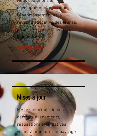
Nous soutenons le
développement personnel,
l'épanouissement et la
réussite éducative des jeunes,
jusqu'à 25 ans, à travers la
langue française.
En savoir plus
Mises à jour
Restez informés de nos
derniers événements,
réalisations et initiatives
visant à améliorer le paysage